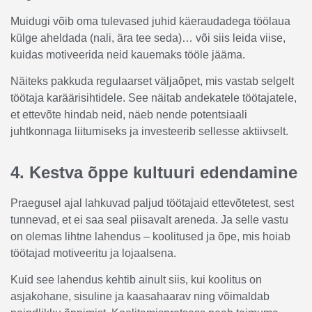
Muidugi võib oma tulevased juhid käeraudadega töölaua
külge aheldada (nali, ära tee seda)… või siis leida viise,
kuidas motiveerida neid kauemaks tööle jääma.
Näiteks pakkuda regulaarset väljaõpet, mis vastab selgelt
töötaja karäärisihtidele. See näitab andekatele töötajatele,
et ettevõte hindab neid, näeb nende potentsiaali
juhtkonnaga liitumiseks ja investeerib sellesse aktiivselt.
4. Kestva õppe kultuuri edendamine
Praegusel ajal lahkuvad paljud töötajaid ettevõtetest, sest
tunnevad, et ei saa seal piisavalt areneda. Ja selle vastu
on olemas lihtne lahendus – koolitused ja õpe, mis hoiab
töötajad motiveeritu ja lojaalsena.
Kuid see lahendus kehtib ainult siis, kui koolitus on
asjakohane, sisuline ja kaasahaarav ning võimaldab