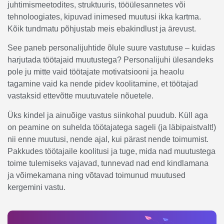
juhtimismeetodites, struktuuris, tööülesannetes või
tehnoloogiates, kipuvad inimesed muutusi ikka kartma.
Kõik tundmatu põhjustab meis ebakindlust ja ärevust.
See paneb personalijuhtide õlule suure vastutuse – kuidas
harjutada töötajaid muutustega? Personalijuhi ülesandeks
pole ju mitte vaid töötajate motivatsiooni ja heaolu
tagamine vaid ka nende pidev koolitamine, et töötajad
vastaksid ettevõtte muutuvatele nõuetele.
Üks kindel ja ainuõige vastus siinkohal puudub. Küll aga
on peamine on suhelda töötajatega sageli (ja läbipaistvalt!)
nii enne muutusi, nende ajal, kui pärast nende toimumist.
Pakkudes töötajaile koolitusi ja tuge, mida nad muutustega
toime tulemiseks vajavad, tunnevad nad end kindlamana
ja võimekamana ning võtavad toimunud muutused
kergemini vastu.