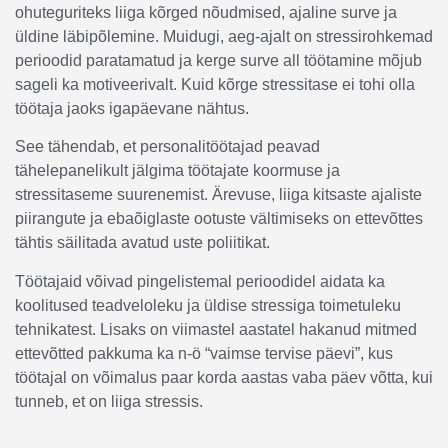
ohuteguriteks liiga kõrged nõudmised, ajaline surve ja
üldine läbipõlemine. Muidugi, aeg-ajalt on stressirohkemad
perioodid paratamatud ja kerge surve all töötamine mõjub
sageli ka motiveerivalt. Kuid kõrge stressitase ei tohi olla
töötaja jaoks igapäevane nähtus.
See tähendab, et personalitöötajad peavad
tähelepanelikult jälgima töötajate koormuse ja
stressitaseme suurenemist. Ärevuse, liiga kitsaste ajaliste
piirangute ja ebaõiglaste ootuste vältimiseks on ettevõttes
tähtis säilitada avatud uste poliitikat.
Töötajaid võivad pingelistemal perioodidel aidata ka
koolitused teadveloleku ja üldise stressiga toimetuleku
tehnikatest. Lisaks on viimastel aastatel hakanud mitmed
ettevõtted pakkuma ka n-ö “vaimse tervise päevi”, kus
töötajal on võimalus paar korda aastas vaba päev võtta, kui
tunneb, et on liiga stressis.