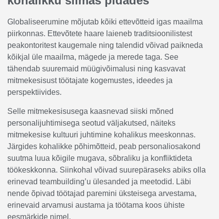
kohalikku silmas pidades
Globaliseerumine mõjutab kõiki ettevõtteid igas maailma
piirkonnas. Ettevõtete haare laieneb traditsioonilistest
peakontoritest kaugemale ning talendid võivad paikneda
kõikjal üle maailma, mägede ja merede taga. See
tähendab suuremaid müügivõimalusi ning kasvavat
mitmekesisust töötajate kogemustes, ideedes ja
perspektiivides.
Selle mitmekesisusega kaasnevad siiski mõned
personalijuhtimisega seotud väljakutsed, näiteks
mitmekesise kultuuri juhtimine kohalikus meeskonnas.
Järgides kohalikke põhimõtteid, peab personaliosakond
suutma luua kõigile mugava, sõbraliku ja konfliktideta
töökeskkonna. Siinkohal võivad suurepäraseks abiks olla
erinevad teambuilding’u ülesanded ja meetodid. Läbi
nende õpivad töötajad paremini üksteisega arvestama,
erinevaid arvamusi austama ja töötama koos ühiste
eesmärkide nimel.