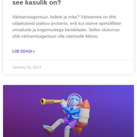
see kasulik on?
Värbamisagentuur, kellele ja miks? Värbamine on tihti
väljakutseid pakkuv protsess, eriti kui otsime spetsiifiliste
omaduste ja kogemustega kandidaate. Selles olukorras
võib värbamisagentuur olla väärtuslik liitlane.
LOE EDASI »
January 30, 2024