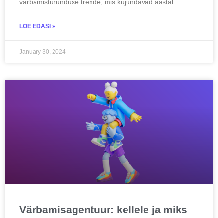
värbamisturunduse trende, mis kujundavad aastal
LOE EDASI »
January 30, 2024
Värbamisagentuur: kellele ja miks