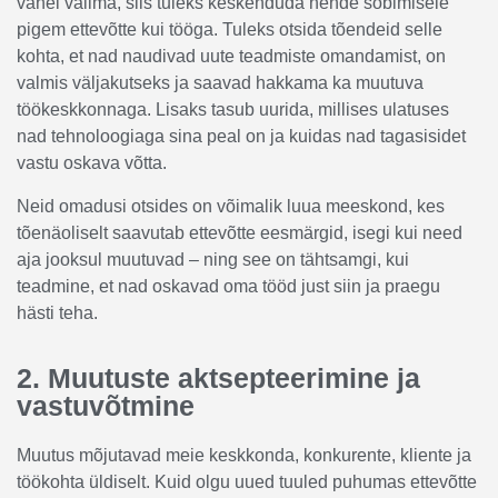
vahel valima, siis tuleks keskenduda nende sobimisele
pigem ettevõtte kui tööga. Tuleks otsida tõendeid selle
kohta, et nad naudivad uute teadmiste omandamist, on
valmis väljakutseks ja saavad hakkama ka muutuva
töökeskkonnaga. Lisaks tasub uurida, millises ulatuses
nad tehnoloogiaga sina peal on ja kuidas nad tagasisidet
vastu oskava võtta.
Neid omadusi otsides on võimalik luua meeskond, kes
tõenäoliselt saavutab ettevõtte eesmärgid, isegi kui need
aja jooksul muutuvad – ning see on tähtsamgi, kui
teadmine, et nad oskavad oma tööd just siin ja praegu
hästi teha.
2. Muutuste aktsepteerimine ja
vastuvõtmine
Muutus mõjutavad meie keskkonda, konkurente, kliente ja
töökohta üldiselt. Kuid olgu uued tuuled puhumas ettevõtte