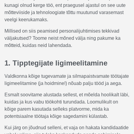
kunagi olnud kerge töö, ent praegusel ajastul on see uute
mõtteviiside ja tehnoloogiate tõttu muutunud varasemast
veelgi keerukamaks.
Millised on siis peamised personalijuhtimises tekkivad
väljakutsed? Toome neist mõned välja ning pakume ka
mõtteid, kuidas neid lahendada.
1. Tipptegijate ligimeelitamine
Valdkonna kõige tugevamate ja silmapaistvamate töötajate
ligimeelitamine (ja hoidmine!) nõuab palju tööd ja aega.
Esmalt soovitame alustada sellest, et mõelda hoolikalt läbi,
kuidas ja kus vabu töökohti turundada. Loomulikult on
kõige parem kasutada selleks platvorme, mida ka
potentsiaalne töötaja kõige sagedamini külastab.
Kui järg on jõudnud selleni, et vaja on hakata kandidaatide