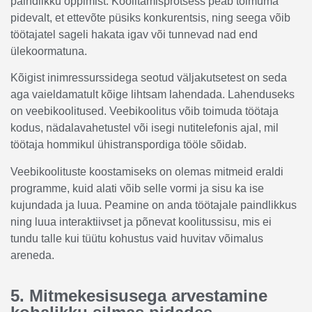
paindlikku õppimist. Koolitamisprotsess peab toimuma
pidevalt, et ettevõte püsiks konkurentsis, ning seega võib
töötajatel sageli hakata igav või tunnevad nad end
ülekoormatuna.
Kõigist inimressurssidega seotud väljakutsetest on seda
aga vaieldamatult kõige lihtsam lahendada. Lahenduseks
on veebikoolitused. Veebikoolitus võib toimuda töötaja
kodus, nädalavahetustel või isegi nutitelefonis ajal, mil
töötaja hommikul ühistranspordiga tööle sõidab.
Veebikoolituste koostamiseks on olemas mitmeid eraldi
programme, kuid alati võib selle vormi ja sisu ka ise
kujundada ja luua. Peamine on anda töötajale paindlikkus
ning luua interaktiivset ja põnevat koolitussisu, mis ei
tundu talle kui tüütu kohustus vaid huvitav võimalus
areneda.
5. Mitmekesisusega arvestamine