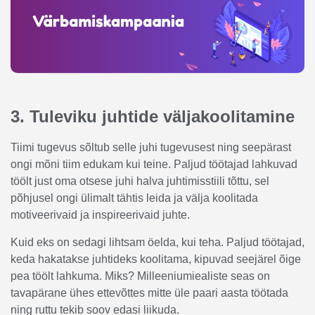
3. Tuleviku juhtide väljakoolitamine
Tiimi tugevus sõltub selle juhi tugevusest ning seepärast
ongi mõni tiim edukam kui teine. Paljud töötajad lahkuvad
töölt just oma otsese juhi halva juhtimisstiili tõttu, sel
põhjusel ongi ülimalt tähtis leida ja välja koolitada
motiveerivaid ja inspireerivaid juhte.
Kuid eks on sedagi lihtsam öelda, kui teha. Paljud töötajad,
keda hakatakse juhtideks koolitama, kipuvad seejärel õige
pea töölt lahkuma. Miks? Milleeniumiealiste seas on
tavapärane ühes ettevõttes mitte üle paari aasta töötada
ning ruttu tekib soov edasi liikuda.