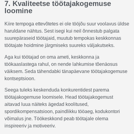
7. Kvaliteetse töötajakogemuse
loomine
Kiire tempoga ettevõtetes ei ole tööjõu suur voolavus üldse
haruldane nähtus. Sest isegi kui neil õnnestub palgata
suurepäraseid töötajaid, muutub tempokas keskkonnas
töötajate hoidmine järgmiseks suureks väljakutseks.
Aga kui töötajad on oma ameti, keskkonna ja
töökaaslastega rahul, on nende lahkumise tõenäosus
väiksem. Seda tähendabki tänapäevane töötajakogemuse
kontseptsioon.
Seega tuleks keskenduda konkurentidest parema
töötajakogemuse loomisele. Head töötajakogemust
aitavad luua näiteks ägedad koolitused,
spordikompensatsioon, paindlikku tööaeg, kodukontori
võimalus jne. Töökeskkond peab töötajale olema
inspireeriv ja motiveeriv.