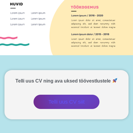
Telli uus CV ning ava uksed töövestlustele
Telli uus CV siit