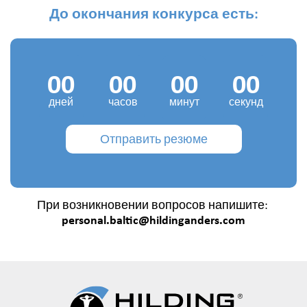
До окончания конкурса есть:
00
00
00
00
дней
часов
минут
секунд
Отправить резюме
При возникновении вопросов напишите:
personal.baltic@hildinganders.com