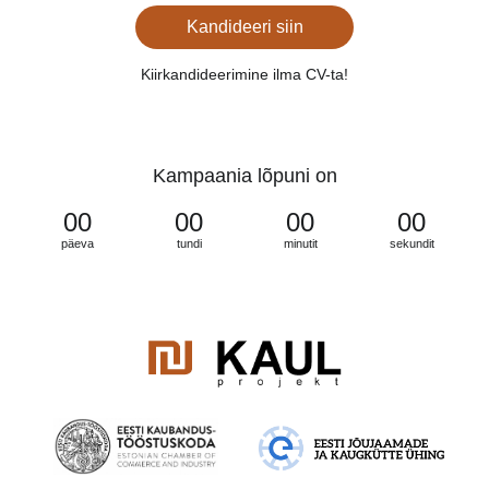
Kandideeri siin
Kiirkandideerimine ilma CV-ta!
Kampaania lõpuni on
00
00
00
00
päeva
tundi
minutit
sekundit