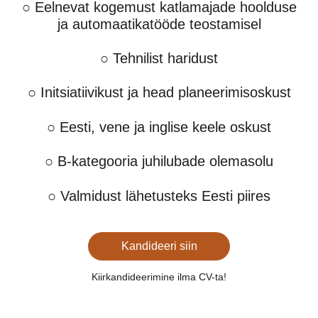
○ Eelnevat kogemust katlamajade hoolduse
ja automaatikatööde teostamisel
○ Tehnilist haridust
○ Initsiatiivikust ja head planeerimisoskust
○ Eesti, vene ja inglise keele oskust
○ B-kategooria juhilubade olemasolu
○ Valmidust lähetusteks Eesti piires
Kandideeri siin
Kiirkandideerimine ilma CV-ta!