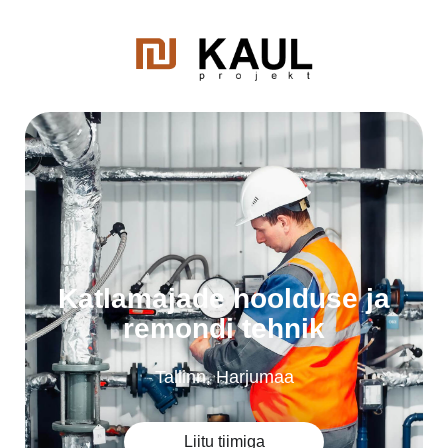
Katlamajade hoolduse ja
remondi tehnik
Tallinn, Harjumaa
Liitu tiimiga