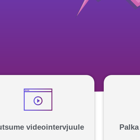
tsume videointervjuule
Palka