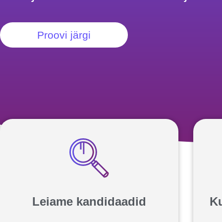
Proovi järgi
Leiame kandidaadid
Ku