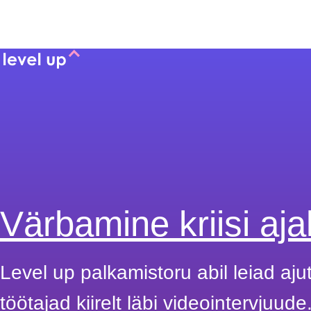
Värbamine kriisi aja
Level up palkamistoru abil leiad aju
töötajad kiirelt läbi videointervjuude