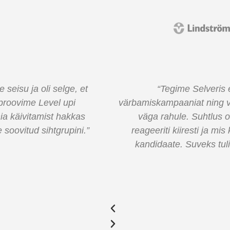
otsiaalmeedia
“Teiega koostöö on alati 
l upi. Koostööga jäime
teie meeskond väga kiire
ndusettepanekutele
meie kampaaniates. Koostö
i poolt lubatud hulga
võimalused, et rohkem pil
 tööle võtta saime.”