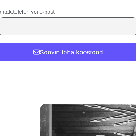
ntakttelefon või e-post
Soovin teha koostööd