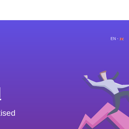
PORTFOOLIO
TEENUSED
MEI
EN・
l
tised
.