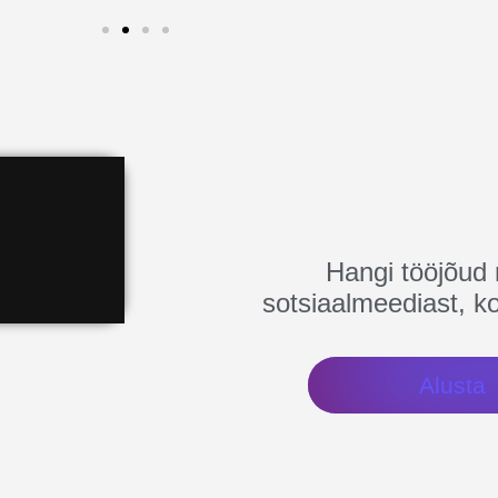
Hangi tööjõud
sotsiaalmeediast, ko
Alusta