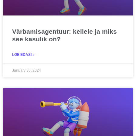
Värbamisagentuur: kellele ja miks
see kasulik on?
LOE EDASI »
January 30, 2024