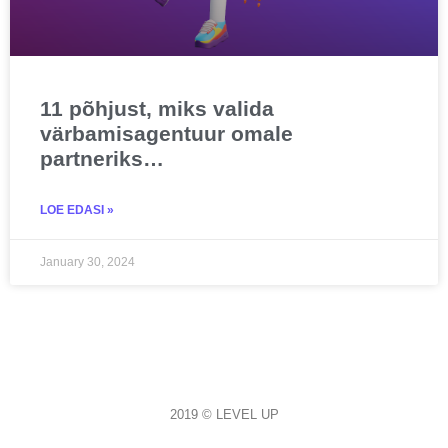
11 põhjust, miks valida
värbamisagentuur omale
partneriks…
LOE EDASI »
January 30, 2024
2019 © LEVEL UP