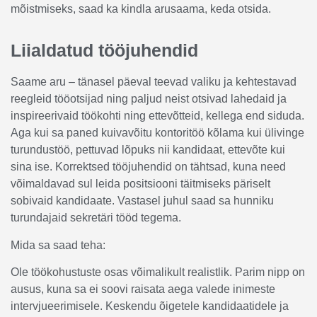
mõistmiseks, saad ka kindla arusaama, keda otsida.
Liialdatud tööjuhendid
Saame aru – tänasel päeval teevad valiku ja kehtestavad
reegleid tööotsijad ning paljud neist otsivad lahedaid ja
inspireerivaid töökohti ning ettevõtteid, kellega end siduda.
Aga kui sa paned kuivavõitu kontoritöö kõlama kui ülivinge
turundustöö, pettuvad lõpuks nii kandidaat, ettevõte kui
sina ise. Korrektsed tööjuhendid on tähtsad, kuna need
võimaldavad sul leida positsiooni täitmiseks päriselt
sobivaid kandidaate. Vastasel juhul saad sa hunniku
turundajaid sekretäri tööd tegema.
Mida sa saad teha:
Ole töökohustuste osas võimalikult realistlik. Parim nipp on
ausus, kuna sa ei soovi raisata aega valede inimeste
intervjueerimisele. Keskendu õigetele kandidaatidele ja