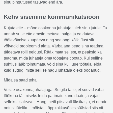
sinu pingutused tasuvad end ära.
Kehv sisemine kommunikatsioon
Kujuta ette – mõne osakonna juhataja tuleb sinu jutule. Ta
annab sulle ette ametinimetuse, palga ja eeldatava
töölevõtmise kuupäeva ning see ongi kõik. Just siit
võivadki probleemid alata. Värbajana pead sina teadma
täidetava rolli eeldusi. Rääkimata sellest, et peaksid ka
teadma, mida juhataja oma töötajatelt ootab. Kui selline
suhtlus jääb toimumata, võid sina küll uue töötaja leida,
kuid sugugi mitte sellise nagu juhataja oleks oodanud.
Mida sa saad teha:
Vestle osakonnajuhatajaga. Selgita talle, et soovid vaba
töökoha täitmiseks leida parimaid kandidaate ja vajad
selleks lisateavet. Hangi neilt piisavalt üksikasju, et nende
ootusi täielikult mõista. Lõppkokkuvõttes säästad siis nii