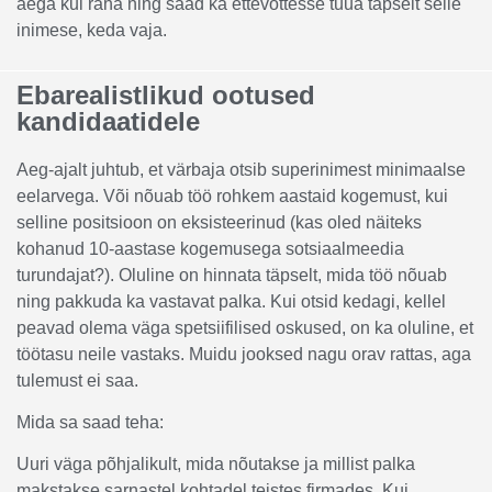
aega kui raha ning saad ka ettevõttesse tuua täpselt selle
inimese, keda vaja.
Ebarealistlikud ootused
kandidaatidele
Aeg-ajalt juhtub, et värbaja otsib superinimest minimaalse
eelarvega. Või nõuab töö rohkem aastaid kogemust, kui
selline positsioon on eksisteerinud (kas oled näiteks
kohanud 10-aastase kogemusega sotsiaalmeedia
turundajat?). Oluline on hinnata täpselt, mida töö nõuab
ning pakkuda ka vastavat palka. Kui otsid kedagi, kellel
peavad olema väga spetsiifilised oskused, on ka oluline, et
töötasu neile vastaks. Muidu jooksed nagu orav rattas, aga
tulemust ei saa.
Mida sa saad teha:
Uuri väga põhjalikult, mida nõutakse ja millist palka
makstakse sarnastel kohtadel teistes firmades. Kui