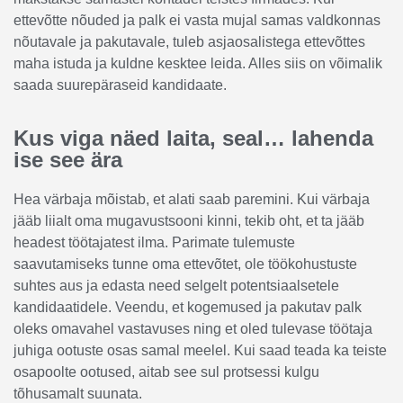
ettevõtte nõuded ja palk ei vasta mujal samas valdkonnas
nõutavale ja pakutavale, tuleb asjaosalistega ettevõttes
maha istuda ja kuldne kesktee leida. Alles siis on võimalik
saada suurepäraseid kandidaate.
Kus viga näed laita, seal… lahenda
ise see ära
Hea värbaja mõistab, et alati saab paremini. Kui värbaja
jääb liialt oma mugavustsooni kinni, tekib oht, et ta jääb
headest töötajatest ilma. Parimate tulemuste
saavutamiseks tunne oma ettevõtet, ole töökohustuste
suhtes aus ja edasta need selgelt potentsiaalsetele
kandidaatidele. Veendu, et kogemused ja pakutav palk
oleks omavahel vastavuses ning et oled tulevase töötaja
juhiga ootuste osas samal meelel. Kui saad teada ka teiste
osapoolte ootused, aitab see sul protsessi kulgu
tõhusamalt suunata.