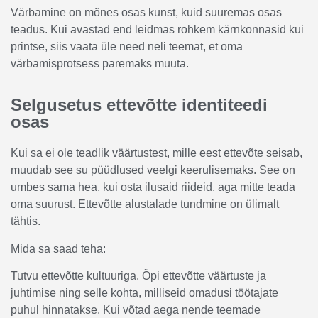
Värbamine on mõnes osas kunst, kuid suuremas osas
teadus. Kui avastad end leidmas rohkem kärnkonnasid kui
printse, siis vaata üle need neli teemat, et oma
värbamisprotsess paremaks muuta.
Selgusetus ettevõtte identiteedi
osas
Kui sa ei ole teadlik väärtustest, mille eest ettevõte seisab,
muudab see su püüdlused veelgi keerulisemaks. See on
umbes sama hea, kui osta ilusaid riideid, aga mitte teada
oma suurust. Ettevõtte alustalade tundmine on ülimalt
tähtis.
Mida sa saad teha:
Tutvu ettevõtte kultuuriga. Õpi ettevõtte väärtuste ja
juhtimise ning selle kohta, milliseid omadusi töötajate
puhul hinnatakse. Kui võtad aega nende teemade