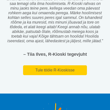
saa temagi olla ilma hoolimiseta. R-Kioski rahvas on
minu jaoks teine pere, kellega veedan oma päevast
rohkem aega kui omaenda perega. Märke hoolimisest
kohtan selles suures peres igal sammul. On tuhandeid
rõõme ja ka muresid, mis minuni jõuavad ja tore on
tõdeda, et alati keegi aitab! Keegi annab nõu, ulatab
abikäe, patsutab õlale, rõõmustab meiega koos ja
toetab kui vaja! Kõige tähtsam on hoolida! Hoolida
iseendast, oma ajast, lähedastest ja jäljest, mille jätad.”
– Tiia Ilves, R-Kioski tegevjuht
Tule tööle R-Kioskisse