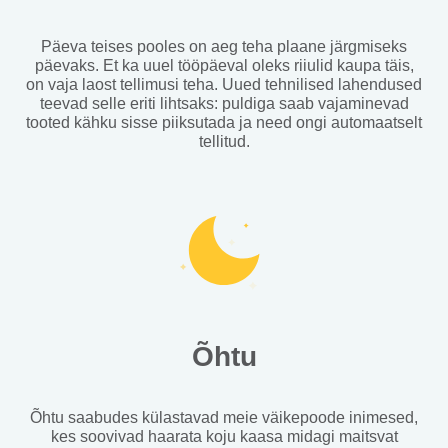
Päeva teises pooles on aeg teha plaane järgmiseks
päevaks. Et ka uuel tööpäeval oleks riiulid kaupa täis,
on vaja laost tellimusi teha. Uued tehnilised lahendused
teevad selle eriti lihtsaks: puldiga saab vajaminevad
tooted kähku sisse piiksutada ja need ongi automaatselt
tellitud.
Õhtu
Õhtu saabudes külastavad meie väikepoode inimesed,
kes soovivad haarata koju kaasa midagi maitsvat