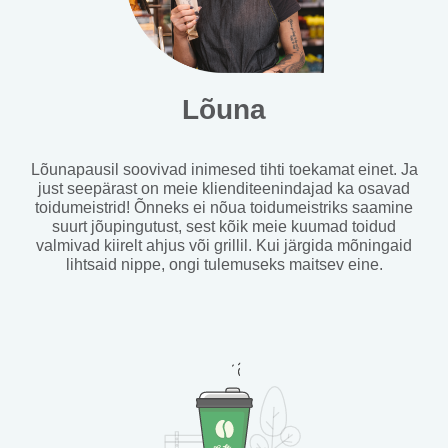
Lõuna
Lõunapausil soovivad inimesed tihti toekamat einet. Ja
just seepärast on meie klienditeenindajad ka osavad
toidumeistrid! Õnneks ei nõua toidumeistriks saamine
suurt jõupingutust, sest kõik meie kuumad toidud
valmivad kiirelt ahjus või grillil. Kui järgida mõningaid
lihtsaid nippe, ongi tulemuseks maitsev eine.