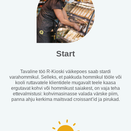
Start
Tavaline töö R-Kioski väikepoes saab stardi
varahommikul. Selleks, et pakkuda hommikul tööle või
kooli ruttavatele klientidele mugavalt teele kaasa
ergutavat kohvi või hommikust saiakest, on vaja teha
ettevalmistusi: kohvimasinasse valada värske piim,
panna ahju kerkima maitsvad croissant’id ja pirukad.