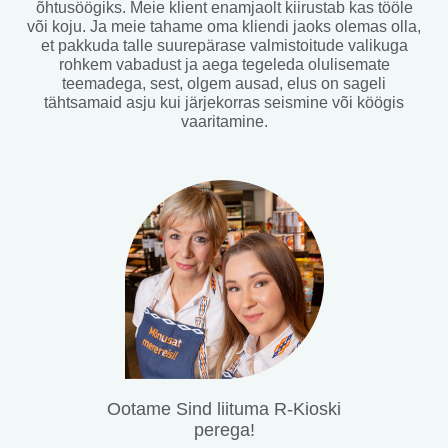
õhtusöögiks. Meie klient enamjaolt kiirustab kas tööle
või koju. Ja meie tahame oma kliendi jaoks olemas olla,
et pakkuda talle suurepärase valmistoitude valikuga
rohkem vabadust ja aega tegeleda olulisemate
teemadega, sest, olgem ausad, elus on sageli
tähtsamaid asju kui järjekorras seismine või köögis
vaaritamine.
Ootame Sind liituma R-Kioski
perega!