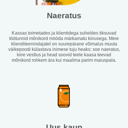
Naeratus
Kassas toimetades ja klientidega suheldes tiksuvad
töötunnid mõnikord mööda märkamatu kiirusega. Meie
klienditeenindajatel on suurepärane võimalus muuta
väikepoodi külastava inimese tuju heaks: soe naeratus,
kiire vestlus ja head soovid teele kaasa teevad
mõnikord rohkem ära kui maailma parim maiuspala.
Uus kaup