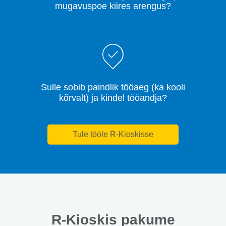
mugavuspoe kiires arengus?
Sulle sobib paindlik tööaeg (ka kooli
kõrvalt) ja kindel tööandja?
Tule tööle R-Kioskisse
R-Kioskis pakume