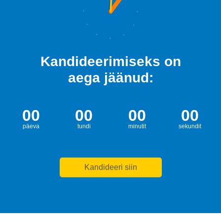
Kandideerimiseks on
aega jäänud:
00
00
00
00
päeva
tundi
minutit
sekundit
Kandideeri siin