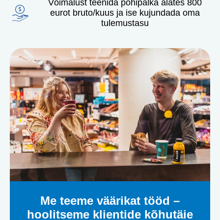
Võimalust teenida põhipalka alates 800
eurot bruto/kuus ja ise kujundada oma
tulemustasu
Me teeme väärikat tööd –
hoolitseme klientide kõhutäie