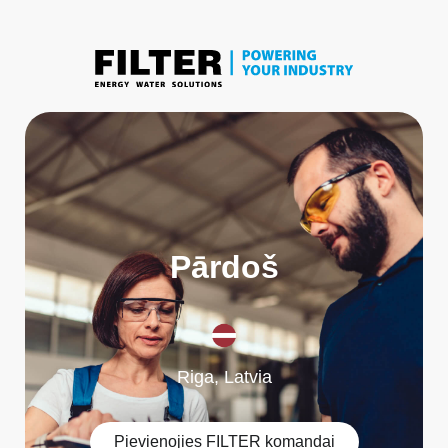
P
ā
r
d
o
š
a
n
a
s
Riga, Latvia
Pievienojies FILTER komandai