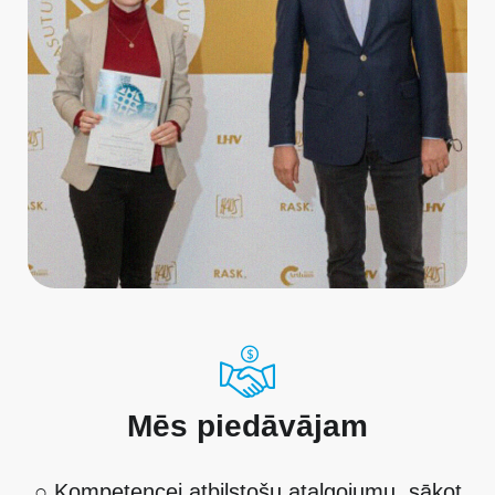
Mēs piedāvājam
○ Kompetencei atbilstošu atalgojumu, sākot