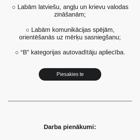
○ Labām latviešu, angļu un krievu valodas
zināšanām;
○ Labām komunikācijas spējām,
orientēšanās uz mērķu sasniegšanu;
○ “B” kategorijas autovadītāju apliecība.
Piesakies te
Darba pienākumi: