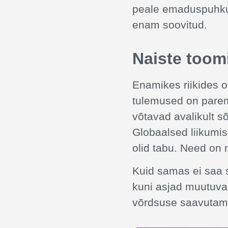
peale emaduspuhkust
enam soovitud.
Naiste toom
Enamikes riikides on
tulemused on parem
võtavad avalikult s
Globaalsed liikumi
olid tabu. Need on 
Kuid samas ei saa s
kuni asjad muutuvad
võrdsuse saavutamis