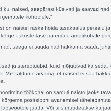
 kui naised, seepärast küsivad ja saavad nad
õrgematele kohtadele.”
st on naistel raske hoida tasakaalus pereelu j
t kõrge oskuste tase paremale ametikohale pür
umad, seega ei suuda nad hakkama saada juht
used ja stereotüübid, kuid mõjutavad ka seda, 
se. Me kaldume arvama, et naised ei saa hak
ga.
neerimine töökohal on samuti naiste jaoks tava
d kõrgema positsiooni avanemisel tähelepanuta,
i lapseootele jääda. Või siis muudetakse karjää