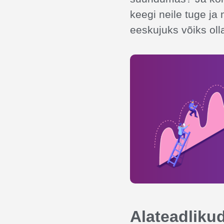
keegi neile tuge ja 
eeskujuks võiks oll
Alateadliku