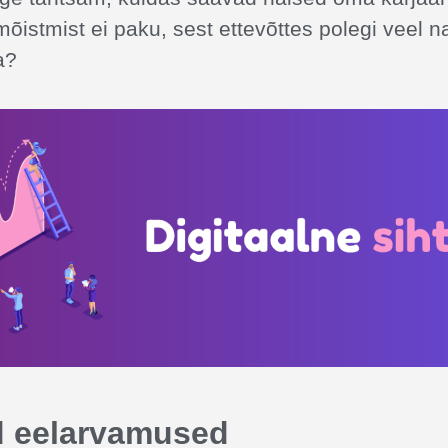
mõistmist ei paku, sest ettevõttes polegi veel n
a?
d eelarvamused