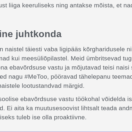
 liiga keeruliseks ning antakse mõista, et nad
ine juhtkonda
 naistel täiesti vaba ligipääs kõrgharidusele ni
ad kui meesüliõpilastel. Meid ümbritsevad tu
õna ebavõrdsuse vastu ja mõjutavad teisi nais
sed nagu #MeToo, pööravad tähelepanu teemad
naistele lootustandvad märgid.
oolise ebavõrdsuse vastu töökohal võidelda is
. Ei aita ka muutusesoovist lihtsalt teada and
eks tuleb ise olla proaktiivne.