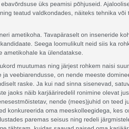
 ebavõrdsuse üks peamisi põhjuseid. Ajalooliselt
ning teatud valdkondades, näiteks tehnika või 
eri ametikoha. Tavapäraselt on inseneride koh
andidaate. Seega loomulikult neid siis ka ro
le ametikohale ka ülendatakse.
olukord muutumas ning järjest rohkem naisi su
e ja veebiarendusse, on nende meeste domine
diselt raske. Ja kui nad sinna sisenevad, sat
 jaoks näib karjääriredelil ronimine olevat jus
 enesestmõistetav, nende (mees)juhid on teed j
ed konkureerida oma meeskolleegidega, kes on 
alustades paremas seisus ning redeli järgmistel
e tähtsam, kuidas saavad naised oma karjäär