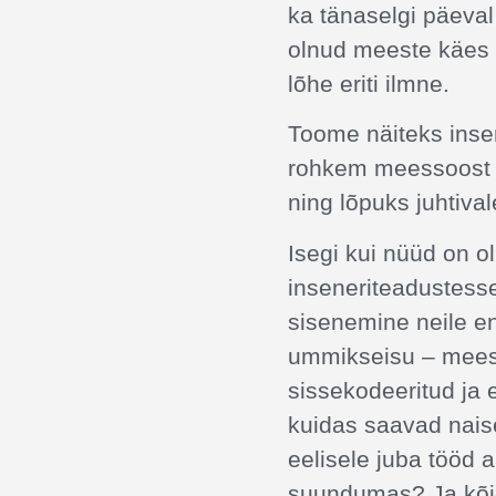
ka tänaselgi päeval
olnud meeste käes 
lõhe eriti ilmne.
Toome näiteks insen
rohkem meessoost k
ning lõpuks juhtiva
Isegi kui nüüd on 
inseneriteadustess
sisenemine neile en
ummikseisu – meeste
sissekodeeritud ja
kuidas saavad nais
eelisele juba tööd 
suundumas? Ja kõig