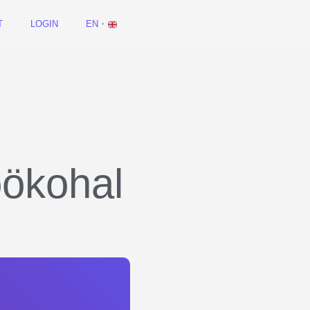
T
LOGIN
EN・
öökohal