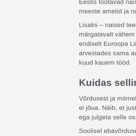
Eestis töötavad nai
meeste ametid ja na
Lisaks – naised tee
märgatavalt vähem 
endiselt Euroopa Li
arvestades sama aa
kuud kauem tööd.
Kuidas sell
Võrdusest ja mitme
ei jõua. Näib, et ju
ega julgeta selle os
Soolisel ebavõrdus