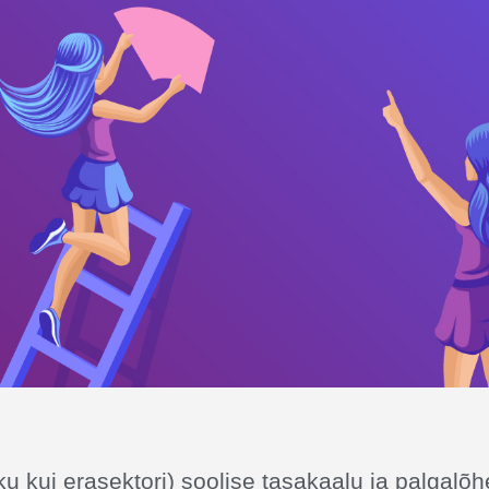
iku kui erasektori) soolise tasakaalu ja palgal