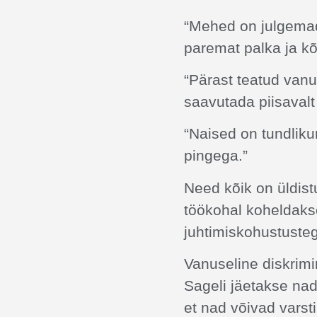
“Mehed on julgemad
paremat palka ja k
“Pärast teatud vanu
saavutada piisaval
“Naised on tundlik
pingega.”
Need kõik on üldist
töökohal koheldak
juhtimiskohustuste
Vanuseline diskrimi
Sageli jäetakse na
et nad võivad varst