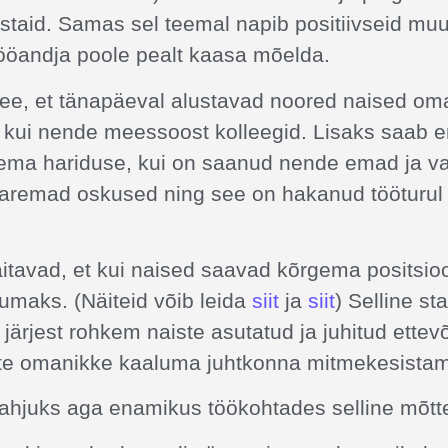
astaid. Samas sel teemal napib positiivseid mu
tööandja poole pealt kaasa mõelda.
see, et tänapäeval alustavad noored naised oma 
kui nende meessoost kolleegid. Lisaks saab e
ema hariduse, kui on saanud nende emad ja 
paremad oskused ning see on hakanud tööturul k
itavad, et kui naised saavad kõrgema positsio
umaks. (Näiteid võib leida
siit
ja
siit
) Selline sta
 järjest rohkem naiste asutatud ja juhitud ette
te omanikke kaaluma juhtkonna mitmekesistam
ahjuks aga enamikus töökohtades selline mõttev