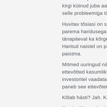
kirgi kütnud juba a
selle probleemiga 
Huvitav tõsiasi on 
parema haridusega 
tänapäeval ka kõrg
Haritud naistel on 
paistma.
Mitmed uuringud nä
ettevõtted kasumlik
investoritel vaadata
paneb see ettevõte
Kõlab hästi? Jah. K