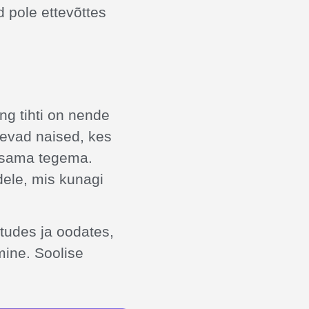
 pole ettevõttes
ng tihti on nende
gevad naised, kes
i sama tegema.
ele, mis kunagi
tudes ja oodates,
mine. Soolise