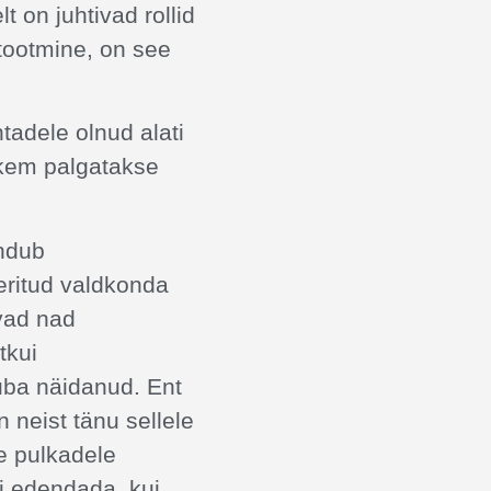
 on juhtivad rollid
tootmine, on see
tadele olnud alati
hkem palgatakse
undub
eritud valdkonda
uvad nad
tkui
uba näidanud. Ent
neist tänu sellele
e pulkadele
i edendada, kui