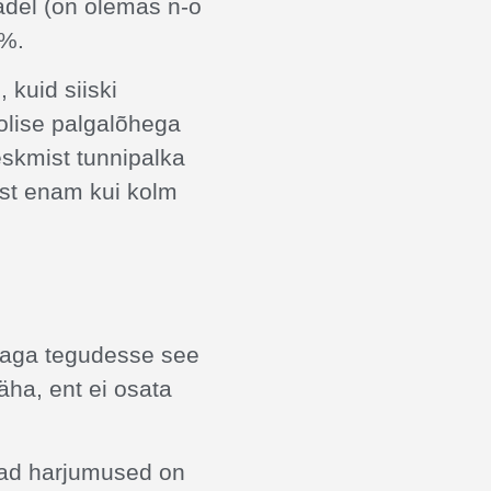
adel (on olemas n-ö
9%.
 kuid siiski
olise palgalõhega
eskmist tunnipalka
st enam kui kolm
, aga tegudesse see
näha, ent ei osata
nad harjumused on