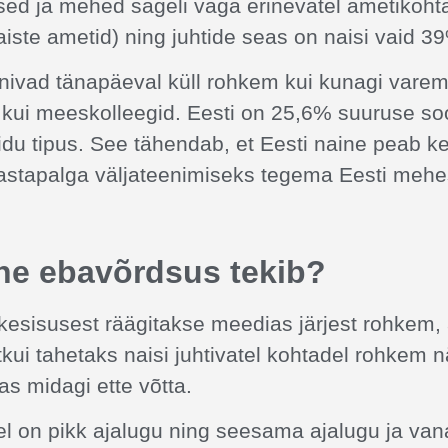
sed ja mehed sageli väga erinevatel ametikoht
iste ametid) ning juhtide seas on naisi vaid 3
nivad tänapäeval küll rohkem kui kunagi varem,
kui meeskolleegid. Eesti on 25,6% suuruse so
idu tipus. See tähendab, et Eesti naine peab k
stapalga väljateenimiseks tegema Eesti mehe
ine ebavõrdsus tekib?
kesisusest räägitakse meedias järjest rohkem
stkui tahetaks naisi juhtivatel kohtadel rohkem 
as midagi ette võtta.
el on pikk ajalugu ning seesama ajalugu ja va