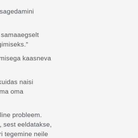
 sagedamini
a samaaegselt
gimiseks.”
imisega kaasneva
kuidas naisi
kama oma
line probleem.
 sest eeldatakse,
ri tegemine neile