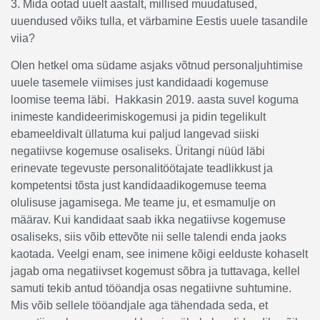
3. Mida ootad uuelt aastalt, millised muudatused,
uuendused võiks tulla, et värbamine Eestis uuele tasandile
viia?
Olen hetkel oma südame asjaks võtnud personaljuhtimise
uuele tasemele viimises just kandidaadi kogemuse
loomise teema läbi. Hakkasin 2019. aasta suvel koguma
inimeste kandideerimiskogemusi ja pidin tegelikult
ebameeldivalt üllatuma kui paljud langevad siiski
negatiivse kogemuse osaliseks. Üritangi nüüd läbi
erinevate tegevuste personalitöötajate teadlikkust ja
kompetentsi tõsta just kandidaadikogemuse teema
olulisuse jagamisega. Me teame ju, et esmamulje on
määrav. Kui kandidaat saab ikka negatiivse kogemuse
osaliseks, siis võib ettevõte nii selle talendi enda jaoks
kaotada. Veelgi enam, see inimene kõigi eelduste kohaselt
jagab oma negatiivset kogemust sõbra ja tuttavaga, kellel
samuti tekib antud tööandja osas negatiivne suhtumine.
Mis võib sellele tööandjale aga tähendada seda, et