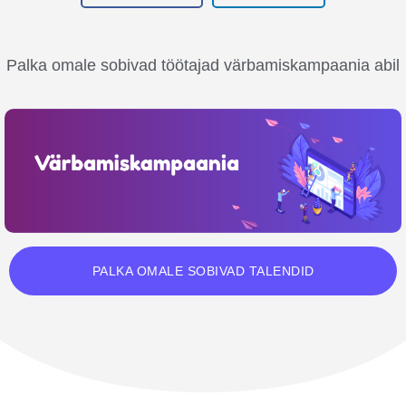
Palka omale sobivad töötajad värbamiskampaania abil
PALKA OMALE SOBIVAD TALENDID