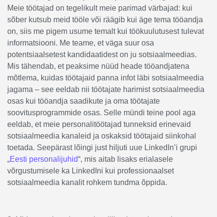
Meie töötajad on tegelikult meie parimad värbajad: kui
sõber kutsub meid tööle või räägib kui äge tema tööandja
on, siis me pigem usume temalt kui töökuulutusest tulevat
informatsiooni. Me teame, et väga suur osa
potentsiaalsetest kandidaatidest on ju sotsiaalmeedias.
Mis tähendab, et peaksime nüüd heade tööandjatena
mõtlema, kuidas töötajaid panna infot läbi sotsiaalmeedia
jagama – see eeldab nii töötajate harimist sotsiaalmeedia
osas kui tööandja saadikute ja oma töötajate
soovitusprogrammide osas. Selle mündi teine pool aga
eeldab, et meie personalitöötajad tunneksid erinevaid
sotsiaalmeedia kanaleid ja oskaksid töötajaid siinkohal
toetada. Seepärast lõingi just hiljuti uue LinkedIn’i grupi
„
Eesti personalijuhid
“, mis aitab lisaks erialasele
võrgustumisele ka LinkedIni kui professionaalset
sotsiaalmeedia kanalit rohkem tundma õppida.