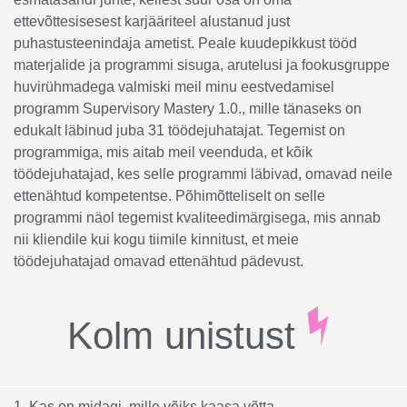
ettevõttesisesest karjääriteel alustanud just
puhastusteenindaja ametist. Peale kuudepikkust tööd
materjalide ja programmi sisuga, arutelusi ja fookusgruppe
huvirühmadega valmiski meil minu eestvedamisel
programm Supervisory Mastery 1.0., mille tänaseks on
edukalt läbinud juba 31 töödejuhatajat. Tegemist on
programmiga, mis aitab meil veenduda, et kõik
töödejuhatajad, kes selle programmi läbivad, omavad neile
ettenähtud kompetentse. Põhimõtteliselt on selle
programmi näol tegemist kvaliteedimärgisega, mis annab
nii kliendile kui kogu tiimile kinnitust, et meie
töödejuhatajad omavad ettenähtud pädevust.
Kolm unistust
1. Kas on midagi, mille võiks kaasa võtta