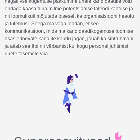
negatiivse kogemuse pakkumine ühele kandidaadile võib
endaga kaasa tuua mitme potentsiaalse talendi kaotuse ja
nii loomulikult mõjutada otseselt ka organisatsiooni heaolu
ja tulemusi. Seega ma väga loodan, et see
kommunikatsioon, mida ma kandidaadikogemuse loomise
osas erinevate kanalite kaudu jagan, jõuab ka sihtrühmani
ja aitab seeläbi nii värbamist kui kogu personalijuhtimist
uuele tasemele viia.