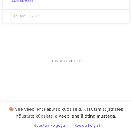
LOE EDASI »
January 30, 2024
2019 © LEVEL UP
See veebileht kasutab küpsiseid. Kasutamist jätkates
nõustute küpsiste ja
veebilehe üldtingimustega .
Nõustun kõigega
Keeldu kõigist