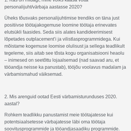
personalijuht/värbaja aastasse 2020?
Üheks tõusvaks personalijuhtimise trendiks on täna just
positiivse töötajakogemuse loomine töötaja erinevates
elutsükli faasides. Seda siis alates kandideerimisest
lõpetades outplacement’i ja vilistlasprogrammidega. Kui
mõistame kogemuse loomise olulisust ja sellega teadlikult
tegeleme, siis aitab see tõsta kogu organisatsiooni heaolu
– inimesed on seetõttu lojaalsemad (nad saavad aru, et
tööandja neisse ka panustab), tööjõu voolavus madalam ja
värbamismahud väiksemad.
2. Mis arenguid ootad Eesti värbamisturunduses 2020.
aastal?
Rohkem teadlikku panustamist meie töötajatesse kui
potentsiaalsetesse värbajatesse läbi oma töötaja
soovitusprogrammide ja tööandjasaadiku programmide.