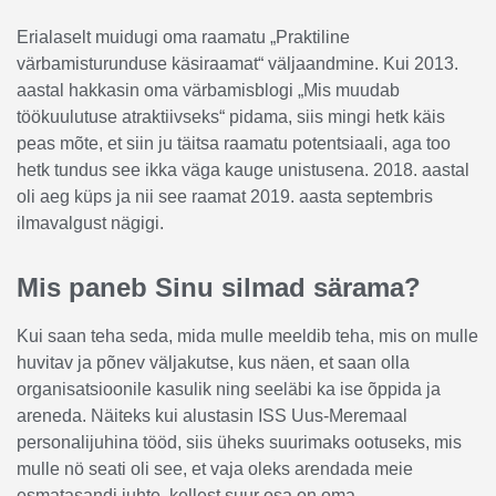
Erialaselt muidugi oma raamatu „Praktiline
värbamisturunduse käsiraamat“ väljaandmine. Kui 2013.
aastal hakkasin oma värbamisblogi „Mis muudab
töökuulutuse atraktiivseks“ pidama, siis mingi hetk käis
peas mõte, et siin ju täitsa raamatu potentsiaali, aga too
hetk tundus see ikka väga kauge unistusena. 2018. aastal
oli aeg küps ja nii see raamat 2019. aasta septembris
ilmavalgust nägigi.
Mis paneb Sinu silmad särama?
Kui saan teha seda, mida mulle meeldib teha, mis on mulle
huvitav ja põnev väljakutse, kus näen, et saan olla
organisatsioonile kasulik ning seeläbi ka ise õppida ja
areneda. Näiteks kui alustasin ISS Uus-Meremaal
personalijuhina tööd, siis üheks suurimaks ootuseks, mis
mulle nö seati oli see, et vaja oleks arendada meie
esmatasandi juhte, kellest suur osa on oma