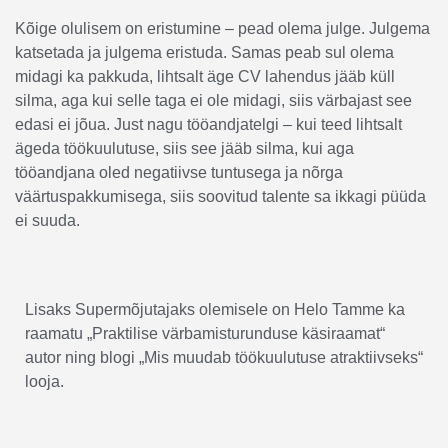
Kõige olulisem on eristumine – pead olema julge. Julgema
katsetada ja julgema eristuda. Samas peab sul olema
midagi ka pakkuda, lihtsalt äge CV lahendus jääb küll
silma, aga kui selle taga ei ole midagi, siis värbajast see
edasi ei jõua. Just nagu tööandjatelgi – kui teed lihtsalt
ägeda töökuulutuse, siis see jääb silma, kui aga
tööandjana oled negatiivse tuntusega ja nõrga
väärtuspakkumisega, siis soovitud talente sa ikkagi püüda
ei suuda.
Lisaks Supermõjutajaks olemisele on Helo Tamme ka
raamatu
„Praktilise värbamisturunduse käsiraamat“
autor ning blogi
„Mis muudab töökuulutuse atraktiivseks“
looja.