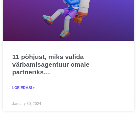
11 põhjust, miks valida
värbamisagentuur omale
partneriks…
LOE EDASI »
January 30, 2024