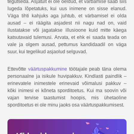
tegutseda. Asjatult ei ole öeldud, et värbamise saab siis
lugeda lõpetatuks, kui uus inimene on sisse elanud.
Väga tihti kahjuks aga juhtub, et värbamisel ei olda
ausad – ei räägita asjadest nii nagu nad on, vaid
ilustatakse või jagatakse illusioone kuid mitte käega
katsutavaid tulemusi. Arvata, et ehk ei saada teada on
vale ja olgem ausad, pettumus kandidaadil on väga
suur, kui tegelikud asjaolud selguvad.
Ettevõtte
väärtuspakkumine
töötajale peab täna olema
personaalne ja isikule huvipakkuv. Kindlasti paindlik –
erinevatele inimestele erinevaid võimalusi pakkuv –
kõki inimesi ei kõneta sporditoetus. Kui ma soovin või
vajan tervise taastumist hoopis, mis ühetaoline
sporditoetus ei ole minu jaoks osa väärtuspakkumisest.