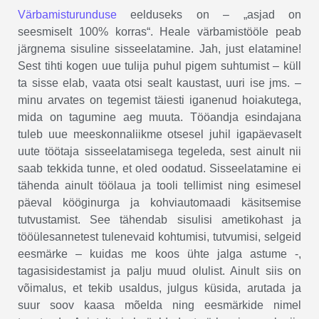
Värbamisturunduse
eelduseks on – „asjad on
seesmiselt 100% korras“. Heale värbamistööle peab
järgnema sisuline sisseelatamine. Jah, just elatamine!
Sest tihti kogen uue tulija puhul pigem suhtumist – küll
ta sisse elab, vaata otsi sealt kaustast, uuri ise jms. –
minu arvates on tegemist täiesti iganenud hoiakutega,
mida on tagumine aeg muuta. Tööandja esindajana
tuleb uue meeskonnaliikme otsesel juhil igapäevaselt
uute töötaja sisseelatamisega tegeleda, sest ainult nii
saab tekkida tunne, et oled oodatud. Sisseelatamine ei
tähenda ainult töölaua ja tooli tellimist ning esimesel
päeval kööginurga ja kohviautomaadi käsitsemise
tutvustamist. See tähendab sisulisi ametikohast ja
tööülesannetest tulenevaid kohtumisi, tutvumisi, selgeid
eesmärke – kuidas me koos ühte jalga astume -,
tagasisidestamist ja palju muud olulist. Ainult siis on
võimalus, et tekib usaldus, julgus küsida, arutada ja
suur soov kaasa mõelda ning eesmärkide nimel