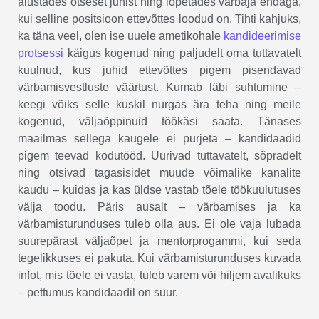
alustades otseset juhist ning lõpetades värbaja endaga,
kui selline positsioon ettevõttes loodud on. Tihti kahjuks,
ka täna veel, olen ise uuele ametikohale
kandideerimise
protsessi
käigus kogenud ning paljudelt oma tuttavatelt
kuulnud, kus juhid ettevõttes pigem pisendavad
värbamisvestluste väärtust. Kumab läbi suhtumine –
keegi võiks selle kuskil nurgas ära teha ning meile
kogenud, väljaõppinuid töökäsi saata. Tänases
maailmas sellega kaugele ei purjeta – kandidaadid
pigem teevad kodutööd. Uurivad tuttavatelt, sõpradelt
ning otsivad tagasisidet muude võimalike kanalite
kaudu – kuidas ja kas üldse vastab tõele töökuulutuses
välja toodu. Päris ausalt – värbamises ja ka
värbamisturunduses tuleb olla aus. Ei ole vaja lubada
suurepärast väljaõpet ja mentorprogammi, kui seda
tegelikkuses ei pakuta. Kui värbamisturunduses kuvada
infot, mis tõele ei vasta, tuleb varem või hiljem avalikuks
– pettumus kandidaadil on suur.