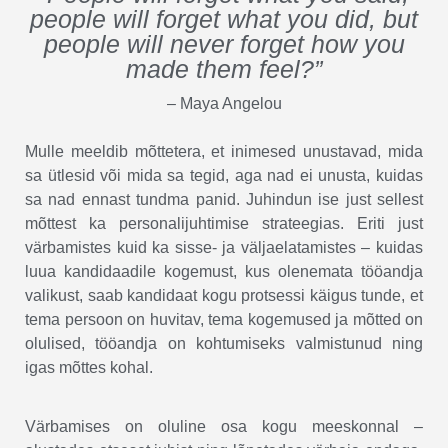
people will forget what you did, but
people will never forget how you
made them feel?”
– Maya Angelou
Mulle meeldib mõttetera, et inimesed unustavad, mida
sa ütlesid või mida sa tegid, aga nad ei unusta, kuidas
sa nad ennast tundma panid. Juhindun ise just sellest
mõttest ka personalijuhtimise strateegias. Eriti just
värbamistes kuid ka sisse- ja väljaelatamistes – kuidas
luua kandidaadile kogemust, kus olenemata tööandja
valikust, saab kandidaat kogu protsessi käigus tunde, et
tema persoon on huvitav, tema kogemused ja mõtted on
olulised, tööandja on kohtumiseks valmistunud ning
igas mõttes kohal.
Värbamises on oluline osa kogu meeskonnal –