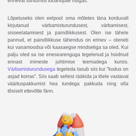
erinevat suhtumist tööandjate hulgas.
Lõpetuseks olen eelpool oma mõtetes täna korduvalt
kirjutanud värbamisturundusest, värbamisest,
sisseelatamisest ja paindlikkusest. Olen ise tähele
pannud, et paindlikkuse tähendus on erinev – oleneb
kui vanamoodsa või kaasaegse mindsetiga sa oled. Kui
palju oled sa ise enesearenguga tegelenud ja hoidnud
ennast inimeste juhtimise teemadega kursis.
Värbamisturundusega
tegeleda tasub siis kui ”kodus on
asjad korras”. Siis saab sellest rääkida ja tõele vastavat
väärtuspakkumist hea tundega pakkuda ning olla
tõsiselt ettevõtte fänn.