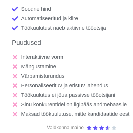
Soodne hind
Automatiseeritud ja kiire
Töökuulutust näeb aktiivne tööotsija
Puudused
Interaktiivne vorm
Mängustamine
Värbamisturundus
Personaliseerituv ja eristuv lahendus
Töökuulutus ei jõua passivse tööotsijani
Sinu konkurentidel on ligipääs andmebaasile
Maksad töökuulutuse, mitte kandidaatide eest
Valdkonna maine




