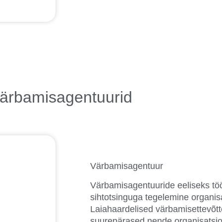
ärbamisagentuurid
Värbamisagentuur
Värbamisagentuuride eeliseks töö
sihtotsinguga tegelemine organisa
Laiahaardelised värbamisettevõtt
suurepärased nende organisatsio