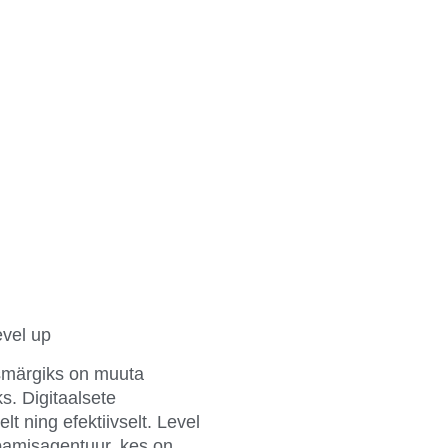
evel up
märgiks on muuta
s. Digitaalsete
relt
ning
efektiivselt
. Level
rbamisagentuur, kes on