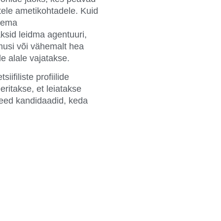
atele ametikohtadele. Kuid
psema
ksid leidma agentuuri,
musi või vähemalt hea
ele alale vajatakse.
ifiliste profiilide
itakse, et leiatakse
 need kandidaadid, keda