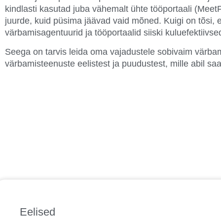
kindlasti kasutad juba vähemalt ühte tööportaali (Meet
juurde, kuid püsima jäävad vaid mõned. Kuigi on tõsi, 
värbamisagentuurid ja tööportaalid siiski kuluefektiivs
Seega on tarvis leida oma vajadustele sobivaim värba
värbamisteenuste eelistest ja puudustest, mille abil 
Eelised