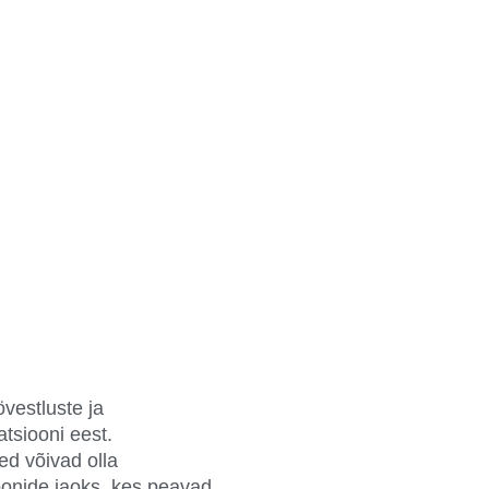
vestluste ja
tsiooni eest.
ed võivad olla
onide jaoks, kes peavad