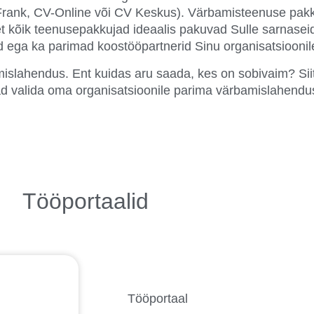
Frank, CV-Online või CV Keskus). Värbamisteenuse pakkuj
et kõik teenusepakkujad ideaalis pakuvad Sulle sarnaseid 
ed ega ka parimad koostööpartnerid Sinu organisatsioonil
mislahendus. Ent kuidas aru saada, kes on sobivaim?
Sii
saad valida oma organisatsioonile parima värbamislahend
Tööportaalid
Tööportaal