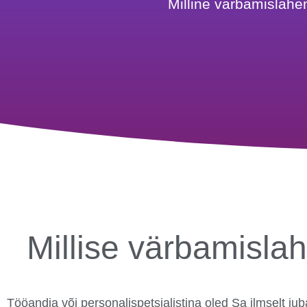
Milline värbamislahe
Millise värbamisla
Tööandja või personalispetsialistina oled Sa ilmselt j