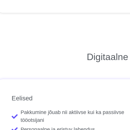
Digitaaln
Eelised
Pakkumine jõuab nii aktiivse kui ka passiivse
tööotsijani
Personaalne ja eristuv lahendus