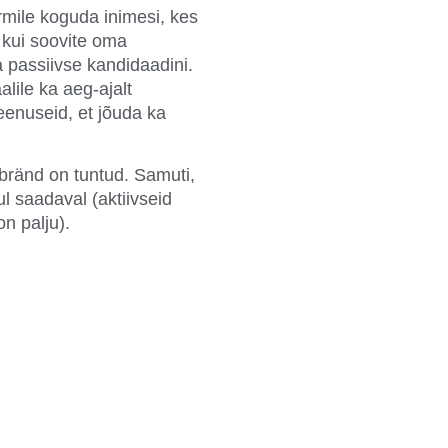
mile koguda inimesi, kes
, kui soovite oma
 passiivse kandidaadini.
alile ka aeg-ajalt
enuseid, et jõuda ka
 bränd on tuntud. Samuti,
ul saadaval (aktiivseid
on palju).