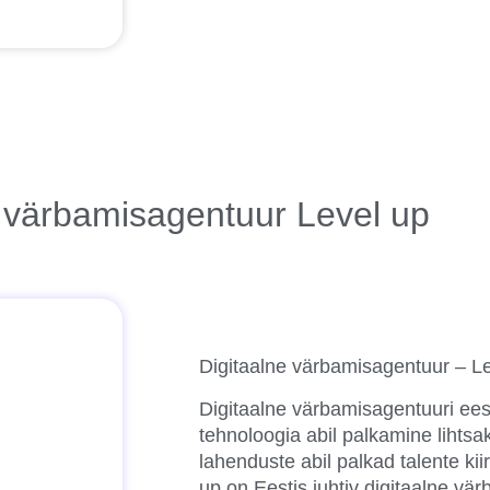
e värbamisagentuur Level up
Digitaalne värbamisagentuur – L
Digitaalne värbamisagentuuri
ees
tehnoloogia abil palkamine lihtsak
lahenduste abil
palkad talente kii
up on Eestis juhtiv digitaalne vä