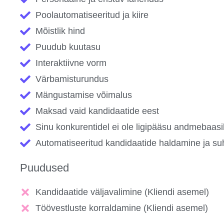
Poolautomatiseeritud ja kiire
Mõistlik hind
Puudub kuutasu
Interaktiivne vorm
Värbamisturundus
Mängustamise võimalus
Maksad vaid kandidaatide eest
Sinu konkurentidel ei ole ligipääsu andmebaasi
Automatiseeritud kandidaatide haldamine ja su
Puudused
Kandidaatide väljavalimine (Kliendi asemel)
Töövestluste korraldamine (Kliendi asemel)