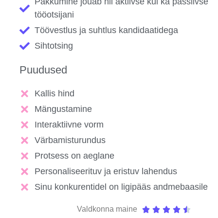
Pakkumine jõuab nii aktiivse kui ka passiivse
tööotsijani
Töövestlus ja suhtlus kandidaatidega
Sihtotsing
Puudused
Kallis hind
Mängustamine
Interaktiivne vorm
Värbamisturundus
Protsess on aeglane
Personaliseerituv ja eristuv lahendus
Sinu konkurentidel on ligipääs andmebaasile
Valdkonna maine




