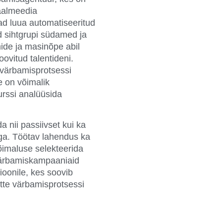
iaalmeedia
ad luua automatiseeritud
d sihtgrupi südamed ja
mide ja masinõpe abil
vitud talentideni.
 värbamisprotsessi
e on võimalik
urssi analüüsida
a nii passiivset kui ka
aga. Töötav lahendus ka
imaluse selekteerida
värbamiskampaaniaid
ioonile, kes soovib
tte värbamisprotsessi