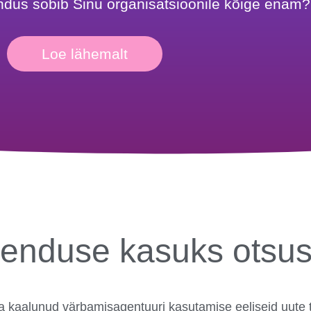
ndus sobib Sinu organisatsioonile kõige enam?
Loe lähemalt
henduse kasuks otsu
uba kaalunud värbamisagentuuri kasutamise eeliseid uute t