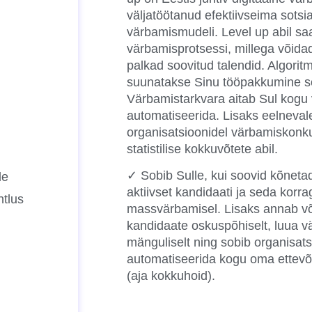
väljatöötanud efektiivseima sots
värbamismudeli. Level up abil sa
värbamisprotsessi, millega võida
palkad soovitud talendid. Algorit
suunatakse Sinu tööpakkumine soo
Värbamistarkvara aitab Sul kogu
automatiseerida. Lisaks eelneval
organisatsioonidel värbamiskonk
statistilise kokkuvõtete abil.
✓ Sobib Sulle, kui soovid kõnetad
le
aktiivset kandidaati ja seda korr
htlus
massvärbamisel. Lisaks annab võ
kandidaate oskuspõhiselt, luua 
mänguliselt ning sobib organisats
automatiseerida kogu oma ettevõ
(aja kokkuhoid).