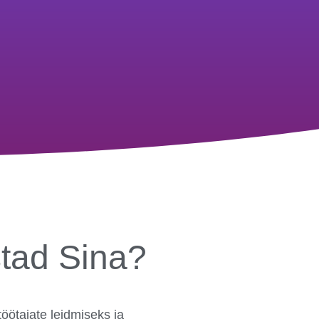
stad Sina?
öötajate leidmiseks ja