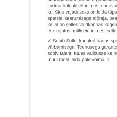
leidma hulgaliselt inimesi erinev
kui Sinu vajaduseks on leida tä
spetsialiseerumisega töötaja, pea
kellel on selles valdkonnas koge
ettekujutus, milliseid inimesi sell
✓ Sobib Sulle, kui oled hädas spetsi
värbamisega. Teenusega garanteer
sobiv talent, tuues valikusse ka
muul moel leida pole võimalik.