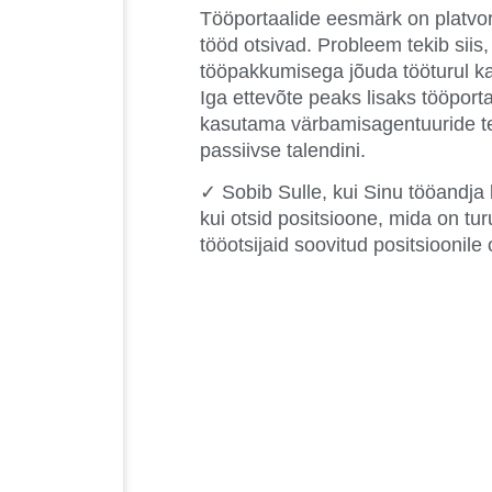
Tööportaalide eesmärk on platvor
tööd otsivad. Probleem tekib siis
tööpakkumisega jõuda tööturul ka
Iga ettevõte peaks lisaks tööporta
kasutama värbamisagentuuride te
passiivse talendini.
✓ Sobib Sulle, kui Sinu tööandja
kui otsid positsioone, mida on tur
tööotsijaid soovitud positsioonile 