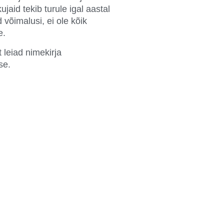
aid tekib turule igal aastal
võimalusi, ei ole kõik
e.
t leiad nimekirja
use.