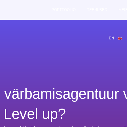
PORTFOOLIO
TEENUSED
MEI
EN・
, värbamisagentuur 
Level up?