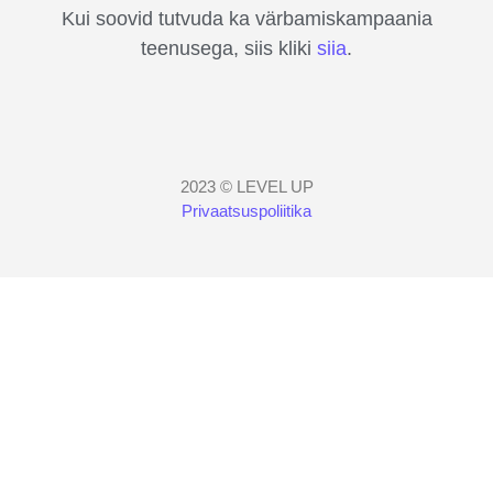
Kui soovid tutvuda ka värbamiskampaania
teenusega, siis kliki
siia
.
2023 © LEVEL UP
Privaatsuspoliitika