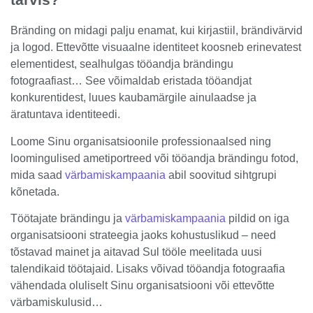
Bränding on midagi palju enamat, kui kirjastiil, brändivärvid
ja logod. Ettevõtte visuaalne identiteet koosneb erinevatest
elementidest, sealhulgas tööandja brändingu
fotograafiast… See võimaldab eristada tööandjat
konkurentidest, luues kaubamärgile ainulaadse ja
äratuntava identiteedi.
Loome Sinu organisatsioonile professionaalsed ning
loomingulised ametiportreed või tööandja brändingu fotod,
mida saad
värbamiskampaania
abil soovitud sihtgrupi
kõnetada.
Töötajate brändingu ja
värbamiskampaania
pildid on iga
organisatsiooni strateegia jaoks kohustuslikud – need
tõstavad mainet ja aitavad Sul tööle meelitada uusi
talendikaid töötajaid. Lisaks võivad tööandja fotograafia
vähendada oluliselt Sinu organisatsiooni või ettevõtte
värbamiskulusid…