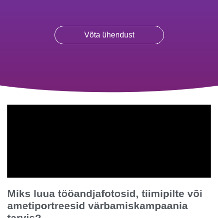
Võta ühendust
Miks luua tööandjafotosid, tiimipilte või
ametiportreesid värbamiskampaania
tarvis?