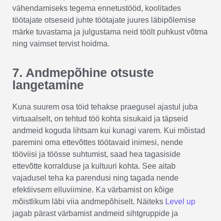
vähendamiseks tegema ennetustööd, koolitades
töötajate otseseid juhte töötajate juures läbipõlemise
märke tuvastama ja julgustama neid töölt puhkust võtma
ning vaimset tervist hoidma.
7. Andmepõhine otsuste
langetamine
Kuna suurem osa töid tehakse praegusel ajastul juba
virtuaalselt, on tehtud töö kohta sisukaid ja täpseid
andmeid koguda lihtsam kui kunagi varem. Kui mõistad
paremini oma ettevõttes töötavaid inimesi, nende
tööviisi ja töösse suhtumist, saad hea tagasiside
ettevõtte korralduse ja kultuuri kohta. See aitab
vajadusel teha ka parendusi ning tagada nende
efektiivsem elluviimine. Ka värbamist on kõige
mõistlikum läbi viia andmepõhiselt. Näiteks
Level up
jagab pärast värbamist andmeid sihtgruppide ja