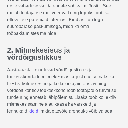
neile vabaduse valida endale sobivaim tööstiil. See
mõjub töötajatele motiveerivalt ning lõpuks toob ka
ettevõttele paremaid tulemusi. Kindlasti on tegu
suurepärase pakkumisega, mida ka oma
tööpakkumistes mainida.
2. Mitmekesisus ja
võrdõiguslikkus
Aasta-aastalt muutuvad võrdõiguslikkus ja
töökeskkondade mitmekesisus järjest olulisemaks ka
Eestis. Mitmekesine ja kõiki töötajaid austav ning
võrdselt kohtlev töökeskkond loob töötajatele turvalise
tunde ning ennetab läbipõlemist. Lisaks toob kollektiivi
mitmekesistamine alati kaasa ka värskeid ja
lennukaid
ideid
, mida ettevõte arenguks võib vajada.