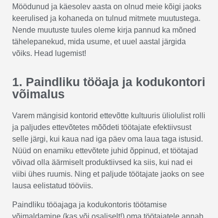
Möödunud ja käesolev aasta on olnud meie kõigi jaoks
keerulised ja kohaneda on tulnud mitmete muutustega.
Nende muutuste tuules oleme kirja pannud ka mõned
tähelepanekud, mida usume, et uuel aastal järgida
võiks. Head lugemist!
1. Paindliku tööaja ja kodukontori
võimalus
Varem mängisid kontorid ettevõtte kultuuris üliolulist rolli
ja paljudes ettevõtetes mõõdeti töötajate efektiivsust
selle järgi, kui kaua nad iga päev oma laua taga istusid.
Nüüd on enamiku ettevõtete juhid õppinud, et töötajad
võivad olla äärmiselt produktiivsed ka siis, kui nad ei
viibi ühes ruumis. Ning et paljude töötajate jaoks on see
lausa eelistatud tööviis.
Paindliku tööajaga ja kodukontoris töötamise
võimaldamine (kas või osaliselt!) oma töötajatele annab