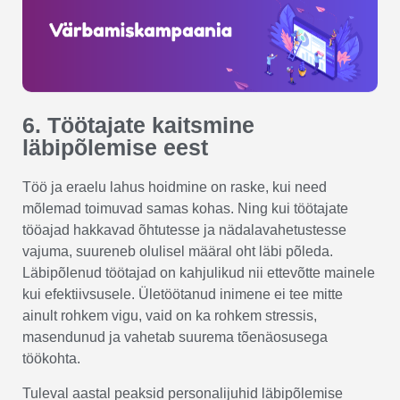
6. Töötajate kaitsmine
läbipõlemise eest
Töö ja eraelu lahus hoidmine on raske, kui need
mõlemad toimuvad samas kohas. Ning kui töötajate
tööajad hakkavad õhtutesse ja nädalavahetustesse
vajuma, suureneb olulisel määral oht läbi põleda.
Läbipõlenud töötajad on kahjulikud nii ettevõtte mainele
kui efektiivsusele. Ületöötanud inimene ei tee mitte
ainult rohkem vigu, vaid on ka rohkem stressis,
masendunud ja vahetab suurema tõenäosusega
töökohta.
Tuleval aastal peaksid personalijuhid läbipõlemise