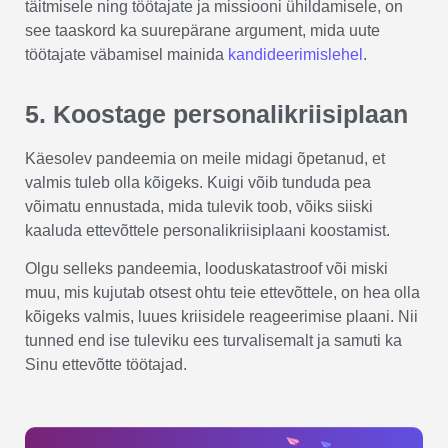
täitmisele ning töötajate ja missiooni ühildamisele, on
see taaskord ka suurepärane argument, mida uute
töötajate väbamisel mainida
kandideerimislehel
.
5. Koostage personalikriisiplaan
Käesolev pandeemia on meile midagi õpetanud, et
valmis tuleb olla kõigeks. Kuigi võib tunduda pea
võimatu ennustada, mida tulevik toob, võiks siiski
kaaluda ettevõttele personalikriisiplaani koostamist.
Olgu selleks pandeemia, looduskatastroof või miski
muu, mis kujutab otsest ohtu teie ettevõttele, on hea olla
kõigeks valmis, luues kriisidele reageerimise plaani. Nii
tunned end ise tuleviku ees turvalisemalt ja samuti ka
Sinu ettevõtte töötajad.