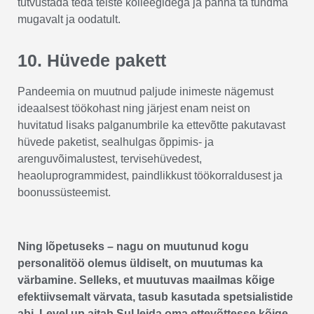
tutvustada teda teiste kolleegidega ja panna ta tundma
mugavalt ja oodatult.
10. Hüvede pakett
Pandeemia on muutnud paljude inimeste nägemust
ideaalsest töökohast ning järjest enam neist on
huvitatud lisaks palganumbrile ka ettevõtte pakutavast
hüvede paketist, sealhulgas õppimis- ja
arenguvõimalustest, tervisehüvedest,
heaoluprogrammidest, paindlikkust töökorraldusest ja
boonussüsteemist.
Ning lõpetuseks – nagu on muutunud kogu
personalitöö olemus üldiselt, on muutumas ka
värbamine. Selleks, et muutuvas maailmas kõige
efektiivsemalt värvata, tasub kasutada spetsialistide
abi. Level up aitab Sul leida oma ettevõttesse kõige