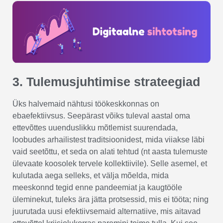
3. Tulemusjuhtimise strateegiad
Üks halvemaid nähtusi töökeskkonnas on
ebaefektiivsus. Seepärast võiks tuleval aastal oma
ettevõttes uuenduslikku mõtlemist suurendada,
loobudes arhailistest traditsioonidest, mida viiakse läbi
vaid seetõttu, et seda on alati tehtud (nt aasta tulemuste
ülevaate koosolek tervele kollektiivile). Selle asemel, et
kulutada aega selleks, et välja mõelda, mida
meeskonnd tegid enne pandeemiat ja kaugtööle
üleminekut, tuleks ära jätta protsessid, mis ei tööta; ning
juurutada uusi efektiivsemaid alternatiive, mis aitavad