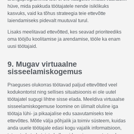
hüve, mida pakkuda töötajatele nende isiklikuks
kasvuks, vaid ka tõhus strateegia teie ettevõtte
laiendamiseks pidevalt muutuval turul.
Lisaks meelitavad ettevõtted, kes seavad prioriteediks
oma tööjõu koolitamise ja arendamise, tööle ka enam
uusi töötajaid.
9. Mugav virtuaalne
sisseelamiskogemus
Praeguses olukorras töötavad paljud ettevõtted veel
kodukontorist ning sellises situatsioonis ei ole uutel
töötajatel sugugi lihtne sisse elada. Meeldiva virtuaalse
sisseelamiskogemuse loomine on ülimalt oluline iga
töötaja lühi- ja pikaajalise edu saavutamiseks teie
ettevõttes. Mõtle välja põhjalik ja toimiv süsteem, kuidas
anda uuele töötajale edasi kogu vajalik informatsioon,