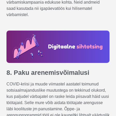
värbamiskampaania edukuse kohta. Neid andmeid
saad kasutada nii igapäevatöös kui hilisematel
värbamistel.
8. Paku arenemisvõimalusi
COVID-kriisi ja muude viimastel aastatel toimunud
sotsiaalmajanduslike muutustega on tekkinud olukord,
kus paljudel värbajatel on raske leida piisavalt häid uusi
töötajaid. Selle mure võib aidata töötajate arengusse
läbi koolituste jm panustamine. Õppe- ja
arenguprogrammid tööl ei ole kaugeltki lihtsalt väärtuslik