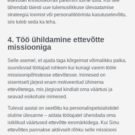
ettevõttel kriisiolukorras paremini toime tulla. Kui see
tähendab täiesti uue tulemuslikkuse ülevaatamise
strateegia loomist või personalitööriista kasutuselevõttu,
siis tuleb seda ka teha.
4. Töö ühildamine ettevõtte
missiooniga
Selle asemel, et ajada taga kõrgeimat võimalikku palka,
suunduvad töötajad rohkem kui kunagi varem tööle
missioonipõhistesse ettevõtesse. Inimesed on
sisemiselt järjest enam motiveeritud ühinema
ettevõtetega, mis järgivad kindlalt oma väärtusi ja
seavad esikohale inimesed.
Tuleval aastal on seetõttu ka personalispetsialistidel
oluline ülesanne – aidata töötajatel ühendada oma
isiklikud väärtused ettevõtte eesmärkidega. Kui Sinu
ettevõttes pannakse aktiivselt rõhku selle missiooni